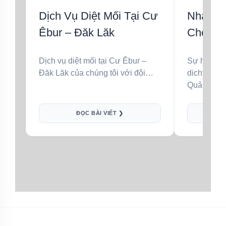
Dịch Vụ Diệt Mối Tại Cư
Nhật Ký
Êbur – Đăk Lăk
Cho Khá
Trấn Q
Dịch vụ diệt mối tại Cư Êbur –
Sự hiện di
Cư M’g
Đăk Lăk của chúng tôi với đội…
dichvudietm
Quảng Phú
ĐỌC BÀI VIẾT ❯