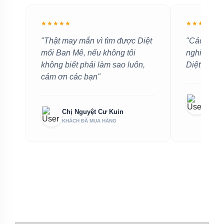
★★★★★
★★★★★
"Thật may mắn vì tìm được Diệt
"Các bạn l
mối Ban Mê, nếu không tôi
nghiệp và 
không biết phải làm sao luôn,
Diệt mối 
cám ơn các bạn"
Chị 
KHÁCH
Chị Nguyệt Cư Kuin
KHÁCH ĐÃ MUA HÀNG