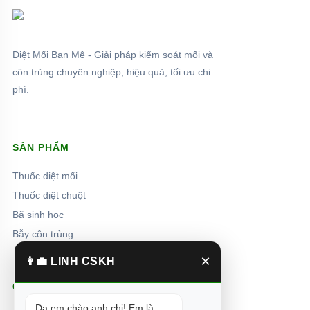
Diệt Mối Ban Mê - Giải pháp kiểm soát mối và
côn trùng chuyên nghiệp, hiệu quả, tối ưu chi
phí.
SẢN PHẨM
Thuốc diệt mối
Thuốc diệt chuột
Bã sinh học
Bẫy côn trùng
×
👩‍💼 LINH CSKH
CHÍNH SÁCH
Dạ em chào anh chị! Em là