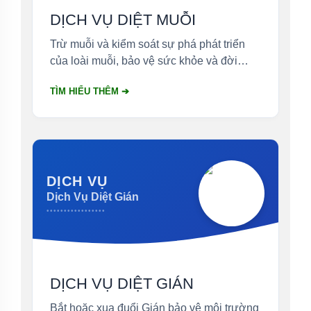
DỊCH VỤ DIỆT MUỖI
Trừ muỗi và kiểm soát sự phá phát triển
của loài muỗi, bảo vệ sức khỏe và đời
sống.
TÌM HIỂU THÊM ➔
DỊCH VỤ
Dịch Vụ Diệt Gián
•••••••••••••••••
DỊCH VỤ DIỆT GIÁN
Bắt hoặc xua đuổi Gián bảo vệ môi trường