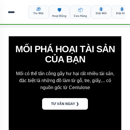
Chuyển
đến
🎁
🐜
🐜
🛡️
📦
nội
Tin Mới
Diệt Mối
Diệt Kiến
Hoạt Động
Cửa Hàng
dung
MỐI GÂY HẠI CHO MÙA
MỐI PHÁ HOẠI TÀI SẢN
MỐI GÂY NGUY HIỂM
MÀNG & ĐỜI SỐNG
CHO CÔNG TRÌNH
CỦA BẠN
Bạn cần dịch vụ kiểm soát côn trùng chất lượng,
Mối có khả năng tàn phá kinh khung gây sụt lún,
Mối có thể tấn công gây hư hại rất nhiều tài sản,
nghiêng, sập công trình từ nhỏ tới lớn hay siêu
đặc biệt là những đồ làm từ gỗ, tre, giấy,... có
Alo ngay đã có chúng tôi hỗ trợ
nguồn gốc từ Cenlulose
lớn.
GỌI LÀ CÓ NGAY ❯
CỨU HỘ KHẨN CẤP ❯
TƯ VẤN NGAY ❯