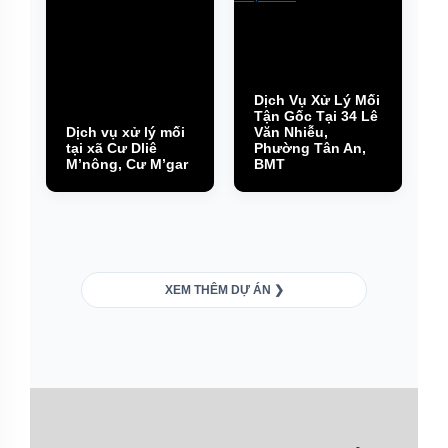
Dịch Vụ Xử Lý Mối
Tận Gốc Tại 34 Lê
Dịch vụ xử lý mối
Văn Nhiễu,
tại xã Cư Dliê
Phường Tân An,
M’nông, Cư M’gar
BMT
XEM THÊM DỰ ÁN ❯