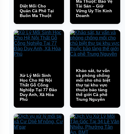
Ma Thuột: Bảo Vệ
Diệt Mối Cho
Tài Sản – Giữ
Quán Cà Phê Tại
Vững Uy Tín Kinh
Buôn Ma Thuột
Doanh
Khảo sát, tư vấn
Xử Lý Mối Sinh
và phòng chống
Học Cho Hệ Nội
mối cho chủ biệt
Thất Gỗ Công
thự tại khu vực
Nghiệp Tại 77 Đào
thuộc bảo tàng
Duy Anh, Xã Hòa
thế giới Cà phê
Phú
Trung Nguyên